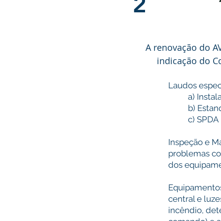
2
A renovação do AV
indicação do C
Laudos especí
a) Instal
b) Esta
c) SPDA
Inspeção e M
problemas co
dos equipamen
Equipamentos 
central e luz
incêndio, det