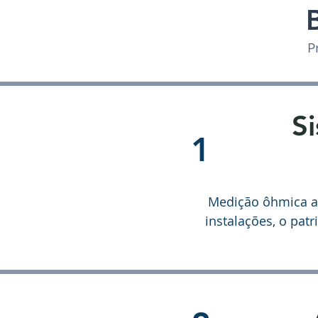
P
S
1
Medição ôhmica an
instalações, o pat