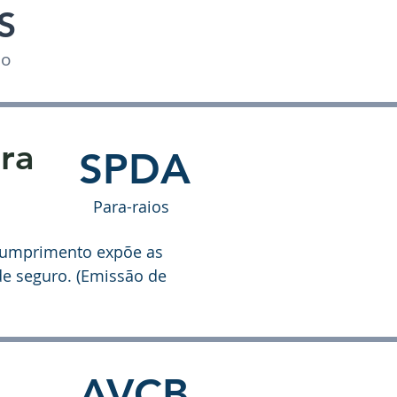
S
io
ra
SPDA
Para-raios
 cumprimento expõe as
de seguro. (Emissão de
AVCB